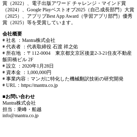
賞（2022）、電子出版アワード チャレンジ・マインド賞
（2024）、Google Playベストオブ2025（自己成長部門）大賞
（2025）、アプリブBest App Award（学習アプリ部門）優秀
賞（2025）等を受賞しています。
会社概要
◉ 社名 ：Mantra株式会社
◉ 代表者 ：代表取締役 石渡 祥之佑
◉ 所在地 ：〒112-0004 東京都文京区後楽2-3-21住友不動産
飯田橋ビル 2F
◉ 設立 ：2020年1月28日
◉ 資本金 ：1,000,000円
◉ 事業内容：マンガに特化した機械翻訳技術の研究開発
◉ URL：https://mantra.co.jp
■お問い合わせ
Mantra株式会社
担当：乗峰・船越
info@mantra.co.jp