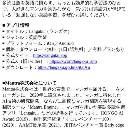
多読は脳を英語に慣らす、もっとも効果的な学習法のひと
つ。大好きなマンガを読みながら、気づけば英語力が伸びて
いる「勉強しない英語学習」をぜひお試しください。
■ アプリ情報
◉ タイトル：Langaku（ランガク）
◉ ジャンル：英語学習
◉ プラットフォーム：iOS／Android
◉ 価格：ダウンロード無料（1日1話無料）／有料プランあり
◉ 公式サイト：
https://langaku.app
◉ 公式X（旧Twitter）：
https://x.com/langaku_app
◉ ダウンロード：
https://langaku.go.link/j6cAu
■Mantra株式会社について
Mantra株式会社は「世界の言葉で、マンガを届ける。」をス
ローガンに、2020年に設立されました。マンガに特化した
AI技術の研究開発、ならびに高速なマンガ翻訳を実現する
翻訳ツール『Mantra Engine』、マンガを用いた英語多読学習
アプリ『Langaku』などの提供を行っています。HONGO AI
Award (2019) 、週刊東洋経済「すごいベンチャー100」
(2020)、AAMT長尾賞 (2021)、JEITAベンチャー賞 Early edge