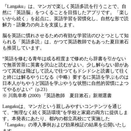
『Langaku』は、マンガで楽しく英語多読を行うことで、自
然に「英語脳」をつくることを目指したアプリです。「楽し
いから続く」を起点に、英語学習を習慣化し、自然な形で読
解力・語彙力の向上を支援します。
脳を英語に慣れさせるための有効な学習法のひとつとして知
られる「英語多読」は、かつて英語教師でもあった夏目漱石
も推奨しています。
“英語を修むる青年は或る程度まで修めたら辞書を引かない
で無茶苦茶に英書を沢山と読むがよい。少し解らない節があ
つて其処は飛ばして読んで往つてもドシドシと読書して往く
と終には解るやうになる（中略）要するに英語を学ぶものは
日本人がちやうど国語を学ぶやうな状態に自然的習慣によつ
てやるがよい”（p.23）
※ 川島幸希 (2000) 『英語教師 夏目漱石』新潮選書
Langakuは、マンガという親しみやすいコンテンツを通じ
て、“無理なく続く英語環境”を学校と家庭の両方に提供しま
す。本発表にあたり、都内の都立高校にて実施した
『Langaku』の導入事例および効果検証の結果を公開いたし
ます。