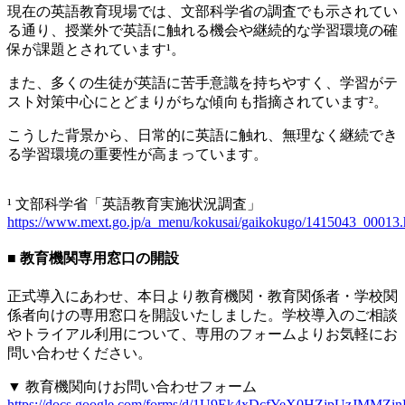
現在の英語教育現場では、文部科学省の調査でも示されてい
る通り、授業外で英語に触れる機会や継続的な学習環境の確
保が課題とされています¹。
また、多くの生徒が英語に苦手意識を持ちやすく、学習がテ
スト対策中心にとどまりがちな傾向も指摘されています²。
こうした背景から、日常的に英語に触れ、無理なく継続でき
る学習環境の重要性が高まっています。
¹ 文部科学省「英語教育実施状況調査」
https://www.mext.go.jp/a_menu/kokusai/gaikokugo/1415043_00013
■ 教育機関専用窓口の開設
正式導入にあわせ、本日より教育機関・教育関係者・学校関
係者向けの専用窓口を開設いたしました。学校導入のご相談
やトライアル利用について、専用のフォームよりお気軽にお
問い合わせください。
▼ 教育機関向けお問い合わせフォーム
https://docs.google.com/forms/d/1U9Ek4xDcfYeX0HZjpUzJMMZin