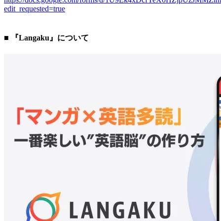
edit_requested=true
■ 『Langaku』について