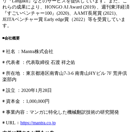
リ『Langaku』などのサービスを提供しています。また、こ
れらの成果により、HONGO AI Award (2019) 、週刊東洋経済
『すごいベンチャー100』(2020)、AAMT長尾賞 (2021)、
JEITAベンチャー賞 Early edge賞（2022）等を受賞していま
す。
◾️会社概要
◉ 社名 ：Mantra株式会社
◉ 代表者 ：代表取締役 石渡 祥之佑
◉ 所在地 ：東京都港区南青山7-3-6 南青山HYビル 7F 荒井倶
楽部内
◉ 設立 ：2020年1月28日
◉ 資本金 ：1,000,000円
◉ 事業内容：マンガに特化した機械翻訳技術の研究開発
◉ URL：
https://mantra.co.jp