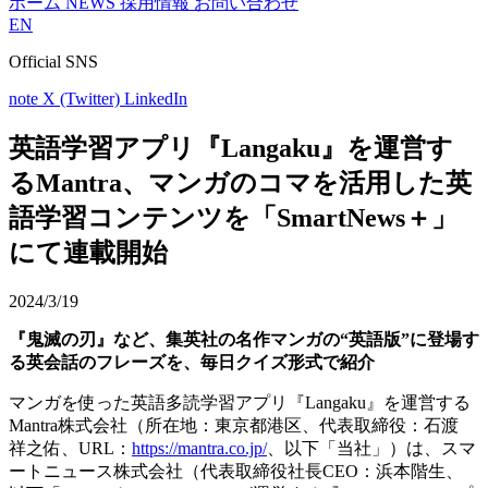
ホーム
NEWS
採用情報
お問い合わせ
EN
Official SNS
note
X (Twitter)
LinkedIn
英語学習アプリ『Langaku』を運営す
るMantra、マンガのコマを活用した英
語学習コンテンツを「SmartNews＋」
にて連載開始
2024/3/19
『鬼滅の刃』など、集英社の名作マンガの“英語版”に登場す
る英会話のフレーズを、毎日クイズ形式で紹介
マンガを使った英語多読学習アプリ『Langaku』を運営する
Mantra株式会社（所在地：東京都港区、代表取締役：石渡
祥之佑、URL：
https://mantra.co.jp/
、以下「当社」）は、スマ
ートニュース株式会社（代表取締役社長CEO：浜本階生、