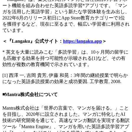
ート機能を組み合わせた英語多読学習*アプリです。「マン
ガを活用した英語学習」という新たな学習体験を生み出し、
2022年6月のリリース初日にApp Store教育カテゴリーで1位
を獲得するなど、現在に至るまで、幅広い学習者に利用され
ています。
＜『Langaku』公式サイト：
https://langaku.app
＞
* 英文を大量に読みこむ「多読学習」は、10ヶ月間の留学に
も匹敵する効果を持つ可能性が示唆される[1]など、その有
効性が複数の教育機関で示されています。
[1] 西澤 一, 吉岡 貴芳, 伊藤 和晃：3年間の継続授業で明らか
になった英語多読授業の効果と成功要因. 工学教育, 2008.
◾️Mantra株式会社について
Mantra株式会社は「世界の言葉で、マンガを届ける。」こと
を目指し、2020年に設立されました。マンガに特化したAI
技術の研究開発を通じて、高速なマンガ翻訳を実現する翻訳
ツール『Mantra Engine』、マンガを用いた英語多読学習アプ